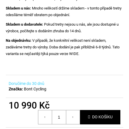
č
u
Skladem u nás:
Mnoho velikostí držíme skladem - v tomto případě tretry
j
odesíláme téměř obratem po objednání.
e
Skladem u dodavatele:
Pokud tretry nejsou u nás, ale jsou dostupné u
m
výrobce, počítejte s dodáním zhruba do 14 dnů.
e
Na objednávku:
V případě, že konkrétní velikost není skladem,
zadáváme tretry do výroby. Doba dodání je pak přibližně 6-8 týdnů. Tato
PRECISION
varianta se nejčastěji týká pouze verze WIDE.
FUEL
AND
HYDRATION
-
CHEWS
-
ORIGINÁL
Doručíme do 30 dnů
Značka:
Bont Cycling
59
Kč
10 990 Kč
Měrná
DO KOŠÍKU
cena: