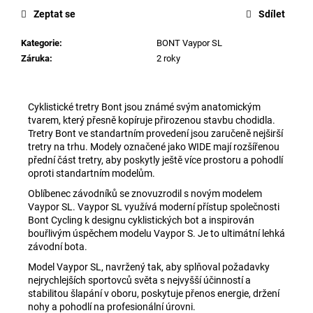
Zeptat se
Sdílet
Kategorie
:
BONT Vaypor SL
Záruka
:
2 roky
Cyklistické tretry Bont jsou známé svým anatomickým
tvarem, který přesně kopíruje přirozenou stavbu chodidla.
Tretry Bont ve standartním provedení jsou zaručeně nejširší
tretry na trhu. Modely označené jako WIDE mají rozšířenou
přední část tretry, aby poskytly ještě více prostoru a pohodlí
oproti standartním modelům.
Oblíbenec závodníků se znovuzrodil s novým modelem
Vaypor SL. Vaypor SL využívá moderní přístup společnosti
Bont Cycling k designu cyklistických bot a inspirován
bouřlivým úspěchem modelu Vaypor S.
Je to ultimátní lehká
závodní bota.
Model Vaypor SL, navržený tak, aby splňoval požadavky
nejrychlejších sportovců světa s nejvyšší účinností a
stabilitou šlapání v oboru, poskytuje přenos energie, držení
nohy a pohodlí na profesionální úrovni.