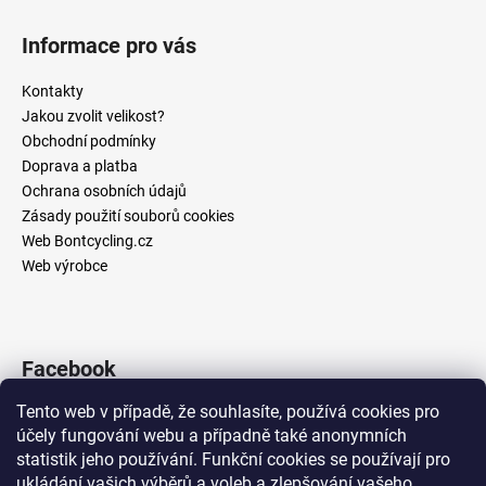
Z
á
Informace pro vás
p
a
Kontakty
t
Jakou zvolit velikost?
í
Obchodní podmínky
Doprava a platba
Ochrana osobních údajů
Zásady použití souborů cookies
Web Bontcycling.cz
Web výrobce
Facebook
Tento web v případě, že souhlasíte, používá cookies pro
účely fungování webu a případně také anonymních
statistik jeho používání. Funkční cookies se používají pro
Přijímáme online platby
ukládání vašich výběrů a voleb a zlepšování vašeho