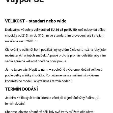
je
a
0,0
z
j
5
í
hvězdiček.
VELIKOST - standart nebo wide
t
Dodáváme všechny velikosti
od EU 36 až po EU 50
, což odpovídá délce
?
chodidla od 215mm do 310mm ve standartním provedení, ale i v jejich
rozšířené verzi "WIDE".
Číslování je odlišné! Bont používá jiný systém číslování, než na jaký jste
možná zvyklí u jiných značek. A právě proto je pro nás důležité, aby vám
HLEDAT
sedla správná velikost hned na první pokus.
Jsme tu pro vás. Napište nám – společně vybereme ideální velikost
podle délky a šířky chodidla. Pomůžeme vám s měřením i výběrem
D
konkrétního modelu a vyřešíme i termín dodání.
o
TERMÍN DODÁNÍ
p
o
Jedním z klíčových bodů, které s vámi při objednání vždy řešíme, je
r
termín dodání.
u
Chceme, abyste přesně věděli, kdy své tretry můžete očekávat.