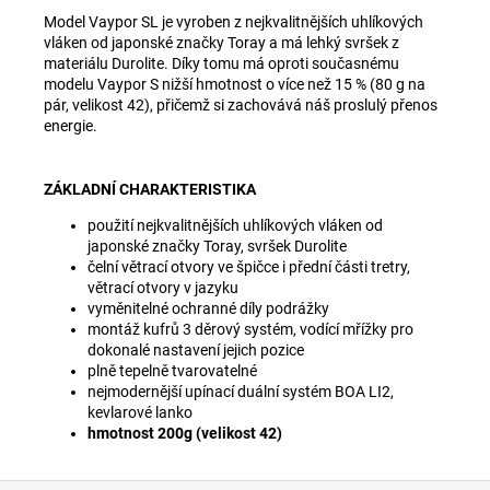
Model Vaypor SL je vyroben z nejkvalitnějších uhlíkových
vláken od japonské značky Toray a má lehký svršek z
materiálu Durolite. Díky tomu má oproti současnému
modelu Vaypor S nižší hmotnost o více než 15 % (80 g na
pár, velikost 42), přičemž si zachovává náš proslulý přenos
energie.
ZÁKLADNÍ CHARAKTERISTIKA
použití nejkvalitnějších uhlíkových vláken od
japonské značky Toray, svršek Durolite
čelní větrací otvory ve špičce i přední části tretry,
větrací otvory v jazyku
vyměnitelné ochranné díly podrážky
montáž kufrů 3 děrový systém, vodící mřížky pro
dokonalé nastavení jejich pozice
plně tepelně tvarovatelné
nejmodernější upínací duální systém BOA LI2,
kevlarové lanko
hmotnost 200g (velikost 42)