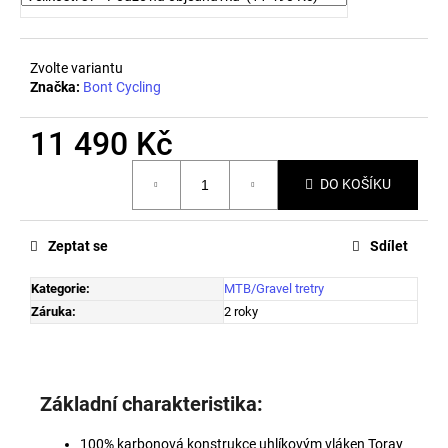
č
u
j
e
Zvolte variantu
Značka:
Bont Cycling
m
e
11 490 Kč
Měrná
PRECISION
DO KOŠÍKU
cena:
FUEL
AND
HYDRATION
-
Zeptat se
Sdílet
POCKETS1500
329
Kategorie
:
MTB/Gravel tretry
Kč
Záruka
:
2 roky
Základní charakteristika:
100% karbonová konstrukce uhlíkovým vláken Toray