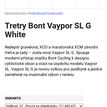
a
j
Průměrné
Neohodnoceno
Podrobnosti hodnocení
í
hodnocení
produktu
Tretry Bont Vaypor SL G
t
je
?
0,0
White
z
5
hvězdiček.
Nejlepší gravelová, XCO a maratonská XCM závodní
tretra je tady – zcela nový Vaypor SL G. Spojuje
HLEDAT
moderní přístup značky Bont Cycling k designu
cyklistické obuvi a staví na úspěchu modelu Vaypor
SL. Vaypor SL G je novou volbou pro jezdkyně a jezdce
zaměřené na maximální výkon v terénu.
D
o
p
o
r
VARIANTA
u