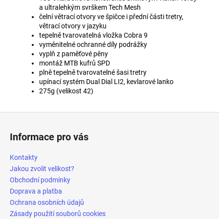
a ultralehkým svrškem Tech Mesh
čelní větrací otvory ve špičce i přední části tretry,
větrací otvory v jazyku
tepelně tvarovatelná vložka Cobra 9
vyměnitelné ochranné díly podrážky
vyplň z paměťové pěny
montáž MTB kufrů SPD
plně tepelně tvarovatelné šasi tretry
upínací systém Dual Dial LI2, kevlarové lanko
275g (velikost 42)
Z
á
Informace pro vás
p
a
Kontakty
t
Jakou zvolit velikost?
í
Obchodní podmínky
Doprava a platba
Ochrana osobních údajů
Zásady použití souborů cookies