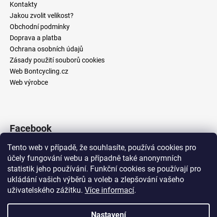
č
a
Kontakty
u
t
Jakou zvolit velikost?
j
í
Obchodní podmínky
e
Doprava a platba
m
Ochrana osobních údajů
e
Zásady použití souborů cookies
Web Bontcycling.cz
Web výrobce
PRECISION
FUEL
AND
HYDRATION
-
POCKETS1500
Facebook
329
Kč
Tento web v případě, že souhlasíte, používá cookies pro
účely fungování webu a případně také anonymních
statistik jeho používání. Funkční cookies se používají pro
Přijímáme online platby
ukládání vašich výběrů a voleb a zlepšování vašeho
uživatelského zážitku.
Více informací
.
Nastavení