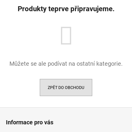
a
Produkty teprve připravujeme.
j
í
t
?
Můžete se ale podívat na ostatní kategorie.
HLEDAT
ZPĚT DO OBCHODU
D
o
p
Z
o
á
r
Informace pro vás
p
u