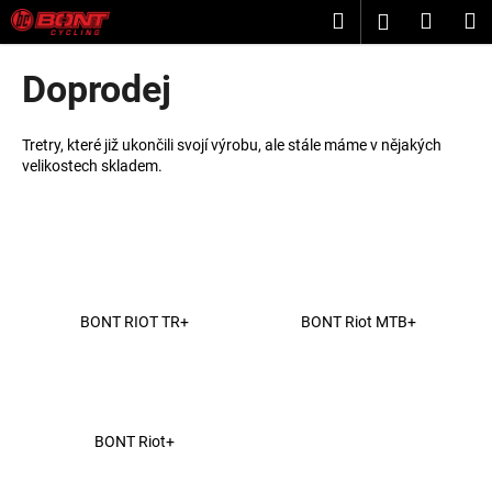
K
Přejít
Hledat
Nákup
M
Přihlášení
na
o
obsah
Zpět
Zpět
košík
š
Doprodej
í
C
k
o
Tretry, které již ukončili svojí výrobu, ale stále máme v nějakých
velikostech skladem.
p
o
t
ř
e
b
BONT RIOT TR+
BONT Riot MTB+
u
j
e
t
BONT Riot+
e
n