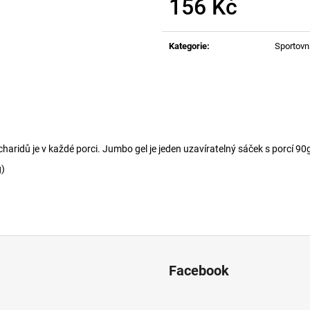
156 Kč
PRECISION FUEL AND HYDRATION -
PRECISION FUEL
TUBE1500
CAFFEINE
Měrná
259 Kč
79 Kč
cena:
Kategorie
:
Sportovn
haridů je v každé porci. Jumbo gel je jeden uzavíratelný sáček s porcí 90
g)
Facebook