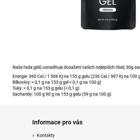
PRECISION FUEL AND HYDRATION -
ORIGINAL
69 Kč
Naše řada gelů usnadňuje dosažení vašich nejlepších čísel, 30g sac
Energie: 360 Cal / 1 506 Kj na 153 g gelu (236 Cal / 987 Kj na 100 
Bílkoviny: < 0,1 g na 153 g gel < 0,1 g na 100 g)
Tuky: < 0,1 g na 153 g gelu (< 0,1 g)
Sacharidy: 100 g 90 g na 153 g gelu (59 g na 100 g)
Z
á
Informace pro vás
p
a
Kontakty