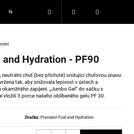
Hledat
Přihlášení
Nákupní
Napište nám
Jakou zvolit velikost?
Značky
košík
ocení
l and Hydration - PF90
 neutrální chuť (bez příchutě) snižující chuťovou únavu
vržena tak, aby snižovala lepivost v ústech a
ch okamžitého zapíjení. „Jumbo Gel“ do sáčku s
 vložili 3 porce našeho oblíbeného gelu PF 30.
Následující
Značka:
Precision Fuel and Hydration