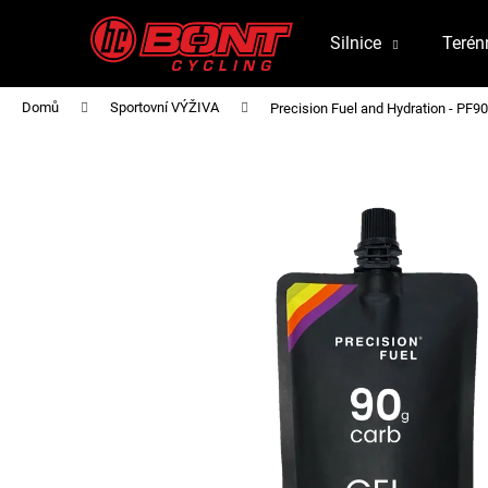
K
Přejít
na
o
Silnice
Terén
obsah
Zpět
Zpět
š
do
do
í
Domů
Sportovní VÝŽIVA
Precision Fuel and Hydration - PF90
obchodu
obchodu
k