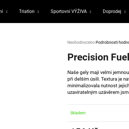
ní
Triatlon
Sportovní VÝŽIVA
Doprodej
Co potřebujete najít?
Průměrné
Neohodnoceno
Podrobnosti hodn
hodnocení
produktu
Precision Fue
HLEDAT
je
0,0
z
Naše gely mají velmi jemnou,
5
Doporučujeme
při delším úsilí.
Textura je na
hvězdiček.
minimalizovala nutnost jeji
uzavíratelným uzávěrem jsme
Skladem