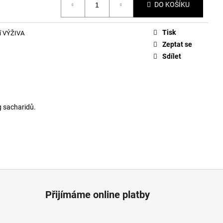
 AND HYDRATION -
DO KOŠÍKU
Tisk
í VÝŽIVA
Zeptat se
Sdílet
g sacharidů.
Přijímáme online platby