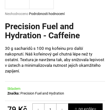
a
j
Průměrné
Neohodnoceno
Podrobnosti hodnocení
í
hodnocení
produktu
Precision Fuel and
t
je
?
0,0
Hydration - Caffeine
z
5
hvězdiček.
30 g sacharidů s 100 mg kofeinu pro další
nakopnutí. Náš kofeinový gel chutná lépe než ty
HLEDAT
ostatní
.
Textura je navržena tak, aby snižovala lepivost
v ústech a minimalizovala nutnost jejich okamžitého
zapíjení.
D
o
p
Skladem
Značka:
Precision Fuel and Hydration
o
r
u
79 Kč
DO KOŠÍKU