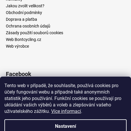
t
Jakou zvolit velikost?
í
Obchodní podmínky
Doprava a platba
Ochrana osobních údajů
Zásady použití souborů cookies
Web Bontcycling.cz
Web výrobce
Facebook
Tento web v případě, že souhlasíte, používá cookies pro
účely fungování webu a případně také anonymních
statistik jeho používání. Funkční cookies se používají pro
Přijímáme online platby
ukládání vašich výběrů a voleb a zlepšování vašeho
uživatelského zážitku.
Více informací
.
Nastavení