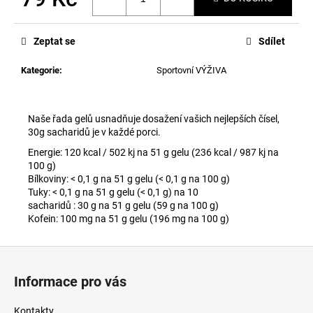
č
u
Měrná
cena:
j
Zeptat se
Sdílet
e
m
Kategorie
:
Sportovní VÝŽIVA
e
Naše řada gelů usnadňuje dosažení vašich nejlepších čísel,
PRECISION
FUEL
30g sacharidů je v každé porci.
AND
Energie: 120 kcal / 502 kj na 51 g gelu (236 kcal / 987 kj na
HYDRATION
100 g)
-
ORIGINAL
Bílkoviny: < 0,1 g na 51 g gelu (< 0,1 g na 100 g)
Tuky: < 0,1 g na 51 g gelu (< 0,1 g) na 10
69
sacharidů : 30 g na 51 g gelu (59 g na 100 g)
Kč
Kofein: 100 mg na 51 g gelu (196 mg na 100 g)
Z
á
Informace pro vás
p
a
Kontakty