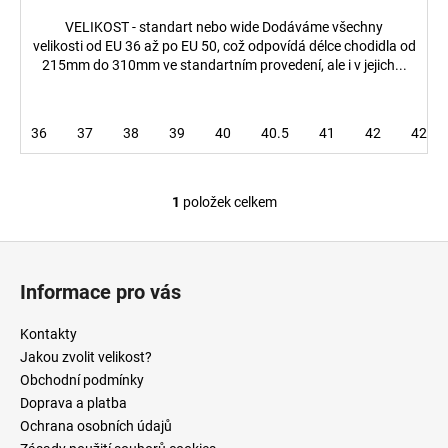
č
u
VELIKOST - standart nebo wide Dodáváme všechny
j
velikosti od EU 36 až po EU 50, což odpovídá délce chodidla od
215mm do 310mm ve standartním provedení, ale i v jejich...
e
m
e
36
37
38
39
40
40.5
41
42
42.5
PRECISION
FUEL
1
položek celkem
AND
O
HYDRATION
v
-
Z
l
POCKETS1500
á
á
329
Informace pro vás
d
Kč
p
a
a
Kontakty
c
t
Jakou zvolit velikost?
í
í
Obchodní podmínky
p
Doprava a platba
r
Ochrana osobních údajů
v