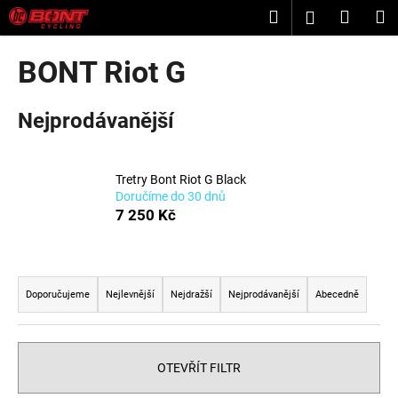
K
Přejít
Hledat
Nákup
M
Přihlášení
na
o
obsah
Zpět
Zpět
košík
š
BONT Riot G
í
C
k
Nejprodávanější
o
p
o
Tretry Bont Riot G Black
t
Doručíme do 30 dnů
ř
7 250 Kč
e
b
Ř
u
a
Doporučujeme
Nejlevnější
Nejdražší
Nejprodávanější
Abecedně
j
z
e
e
t
n
OTEVŘÍT FILTR
e
í
n