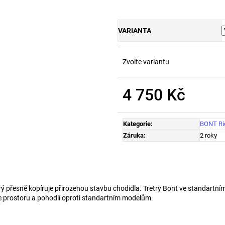
VARIANTA
Zvolte variantu
4 750 Kč
Měrná
cena:
Kategorie
:
BONT Ri
Záruka
:
2 roky
 přesně kopíruje přirozenou stavbu chodidla. Tretry Bont ve standartním
íce prostoru a pohodlí oproti standartním modelům.