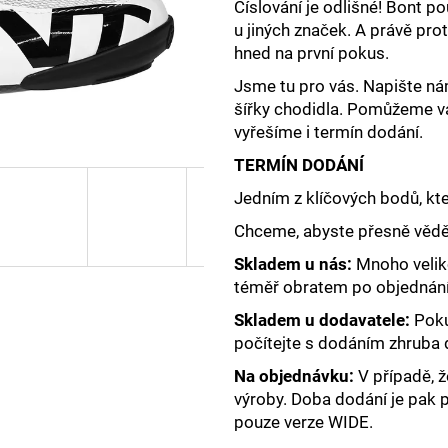
PRECISION FUEL AND HYDRATION -
PRECISION FUEL
Číslování je odlišné! Bont po
TUBE1500
CAFFEINE
u jiných značek. A právě pro
259 Kč
79 Kč
hned na první pokus.
Jsme tu pro vás. Napište ná
šířky chodidla. Pomůžeme v
vyřešíme i termín dodání.
TERMÍN DODÁNÍ
Jedním z klíčových bodů, kte
Chceme, abyste přesně věděl
Skladem u nás:
Mnoho veliko
téměř obratem po objednání
Skladem u dodavatele:
Pokud
počítejte s dodáním zhruba
Na objednávku:
V případě, ž
výroby. Doba dodání je pak př
pouze verze WIDE.