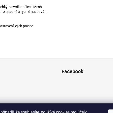
ralehkým svrškem Tech Mesh
ku pro snadné a rychlé nazouvání
astavení jejich pozice
Facebook
případě, že souhlasíte, používá cookies pro účely