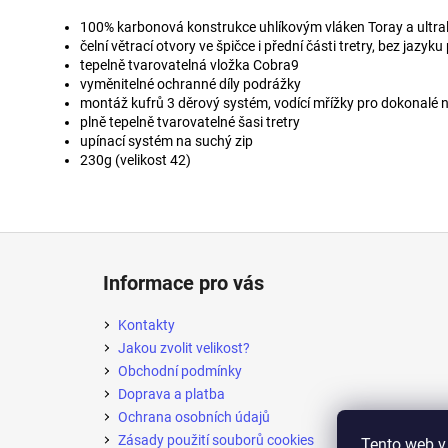
100% karbonová konstrukce uhlíkovým vláken Toray a ult
čelní větrací otvory ve špičce i přední části tretry, bez jazy
tepelně tvarovatelná vložka Cobra9
vyměnitelné ochranné díly podrážky
montáž kufrů 3 děrový systém, vodící mřížky pro dokonalé n
plně tepelně tvarovatelné šasi tretry
upínací systém na suchý zip
230g (velikost 42)
Z
á
Informace pro vás
p
a
Kontakty
t
Jakou zvolit velikost?
í
Obchodní podmínky
Doprava a platba
Ochrana osobních údajů
Zásady použití souborů cookies
Tento web v 