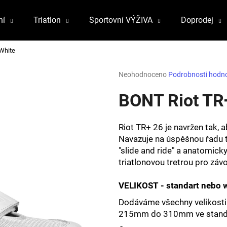
ní
Triatlon
Sportovní VÝŽIVA
Doprodej
White
Co potřebujete najít?
Průměrné
Neohodnoceno
Podrobnosti hodn
hodnocení
produktu
BONT Riot TR
HLEDAT
je
0,0
z
Riot TR+ 26 je navržen tak, a
5
Doporučujeme
Navazuje na úspěšnou řadu tr
hvězdiček.
"slide and ride" a anatomick
triatlonovou tretrou pro záv
VELIKOST - standart nebo 
Dodáváme všechny velikost
215mm do 310mm ve standartn