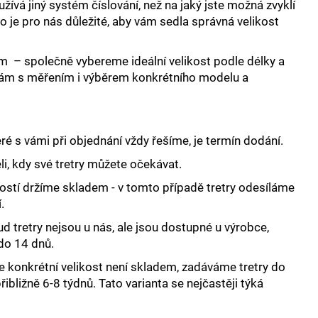
 AND HYDRATION -
užívá jiný systém číslování, než na jaký jste možná zvyklí
to je pro nás důležité, aby vám sedla správná velikost
m – společně vybereme ideální velikost podle délky a
ám s měřením i výběrem konkrétního modelu a
ré s vámi při objednání vždy řešíme, je termín dodání.
i, kdy své tretry můžete očekávat.
stí držíme skladem - v tomto případě tretry odesíláme
.
 tretry nejsou u nás, ale jsou dostupné u výrobce,
 do 14 dnů.
e konkrétní velikost není skladem, zadáváme tretry do
ibližně 6-8 týdnů. Tato varianta se nejčastěji týká