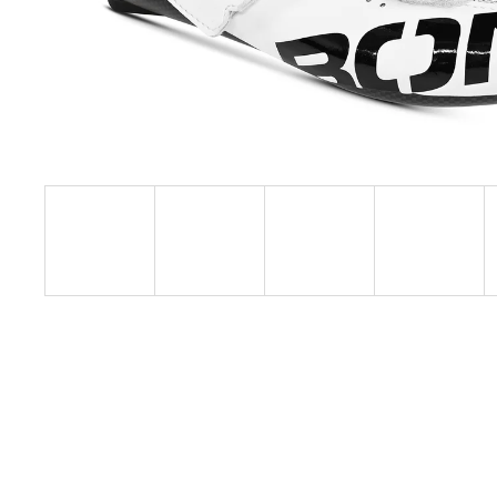
PRECISION FUEL AND HYDRATION -
ORIGINAL
69 Kč