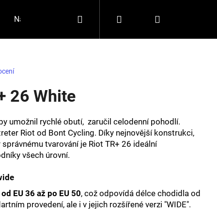
Hledat
Přihlášení
Nákupní
Napište nám
Jakou zvolit velikost?
Značky
košík
ocení
+ 26 White
by umožnil rychlé obutí, zaručil celodenní pohodlí.
eter Riot od Bont Cycling. Díky nejnovější konstrukci‚
y správnému tvarování je Riot TR+ 26 ideální
odníky všech úrovní.
wide
Následující
i
od EU 36 až po EU 50
, což odpovídá délce chodidla od
ím provedení, ale i v jejich rozšířené verzi "WIDE".