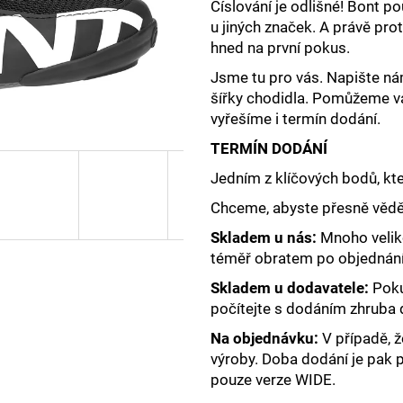
PRECISION FUEL AND HYDRATION -
PRECISION FUEL
Číslování je odlišné! Bont po
TUBE1500
CAFFEINE
u jiných značek. A právě pro
259 Kč
79 Kč
hned na první pokus.
Jsme tu pro vás. Napište ná
šířky chodidla. Pomůžeme v
vyřešíme i termín dodání.
TERMÍN DODÁNÍ
Jedním z klíčových bodů, kte
Chceme, abyste přesně věděl
Skladem u nás:
Mnoho veliko
téměř obratem po objednání
Skladem u dodavatele:
Pokud
počítejte s dodáním zhruba
Na objednávku:
V případě, ž
výroby. Doba dodání je pak př
pouze verze WIDE.