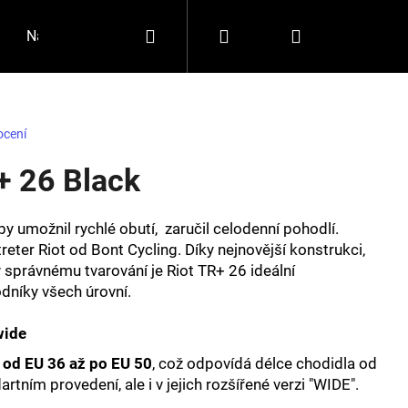
Hledat
Přihlášení
Nákupní
Napište nám
Jakou zvolit velikost?
Značky
košík
ocení
+ 26 Black
by umožnil rychlé obutí, zaručil celodenní pohodlí.
eter Riot od Bont Cycling. Díky nejnovější konstrukci‚
y správnému tvarování je Riot TR+ 26 ideální
odníky všech úrovní.
wide
Následující
i
od EU 36 až po EU 50
, což odpovídá délce chodidla od
ím provedení, ale i v jejich rozšířené verzi "WIDE".