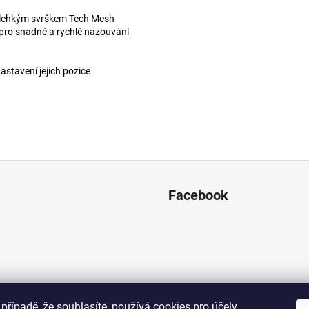
ralehkým svrškem Tech Mesh
ku pro snadné a rychlé nazouvání
astavení jejich pozice
Facebook
případě, že souhlasíte, používá cookies pro účely