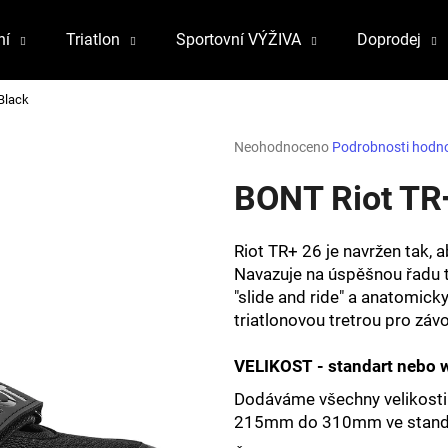
ní
Triatlon
Sportovní VÝŽIVA
Doprodej
Black
Co potřebujete najít?
Průměrné
Neohodnoceno
Podrobnosti hodn
hodnocení
produktu
BONT Riot TR
HLEDAT
je
0,0
z
Riot TR+ 26 je navržen tak, a
5
Doporučujeme
Navazuje na úspěšnou řadu tr
hvězdiček.
"slide and ride" a anatomick
triatlonovou tretrou pro záv
VELIKOST - standart nebo 
Dodáváme všechny velikost
215mm do 310mm ve standartn