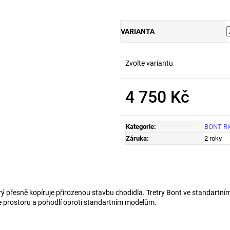
VARIANTA
Zvolte variantu
4 750 Kč
Měrná
cena:
Kategorie
:
BONT Ri
Záruka
:
2 roky
 přesně kopíruje přirozenou stavbu chodidla. Tretry Bont ve standartním
íce prostoru a pohodlí oproti standartním modelům.