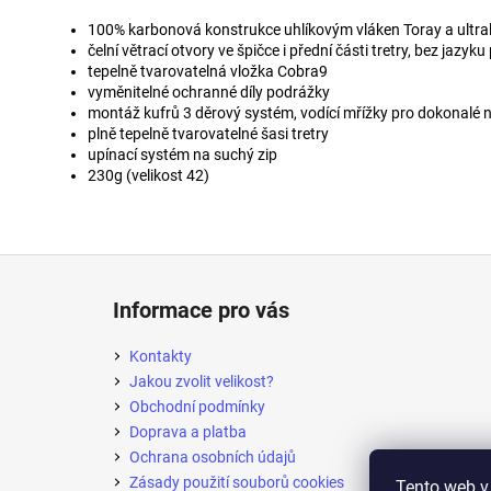
100% karbonová konstrukce uhlíkovým vláken Toray a ult
čelní větrací otvory ve špičce i přední části tretry, bez jazy
tepelně tvarovatelná vložka Cobra9
vyměnitelné ochranné díly podrážky
montáž kufrů 3 děrový systém, vodící mřížky pro dokonalé n
plně tepelně tvarovatelné šasi tretry
upínací systém na suchý zip
230g (velikost 42)
Z
á
Informace pro vás
p
a
Kontakty
t
Jakou zvolit velikost?
í
Obchodní podmínky
Doprava a platba
Ochrana osobních údajů
Zásady použití souborů cookies
Tento web v 