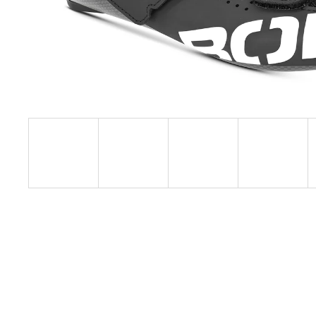
PRECISION FUEL AND HYDRATION -
ORIGINAL
69 Kč