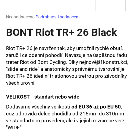
a
j
Průměrné
Neohodnoceno
Podrobnosti hodnocení
í
hodnocení
produktu
BONT Riot TR+ 26 Black
t
je
?
0,0
z
Riot TR+ 26 je navržen tak, aby umožnil rychlé obutí,
5
zaručil celodenní pohodlí. Navazuje na úspěšnou řadu
hvězdiček.
treter Riot od Bont Cycling. Díky nejnovější konstrukci‚
"slide and ride" a anatomicky správnému tvarování je
HLEDAT
Riot TR+ 26 ideální triatlonovou tretrou pro závodníky
všech úrovní.
D
VELIKOST - standart nebo wide
o
Dodáváme všechny velikosti
od EU 36 až po EU 50
,
p
což odpovídá délce chodidla od 215mm do 310mm
o
ve standartním provedení, ale i v jejich rozšířené verzi
r
"WIDE".
u