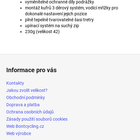
vyměnitelné ochranné díly podrážky
montáž kufrů 3 děrový systém, vodící mřížky pro
dokonalé nastavení jejich pozice
plně tepelně tvarovatelné šasi tretry
upínací systém na suchý zip
230g (velikost 42)
Z
á
Informace pro vás
p
a
Kontakty
t
Jakou zvolit velikost?
í
Obchodní podmínky
Doprava a platba
Ochrana osobních údajů
Zásady použití souborů cookies
Web Bontcycling.cz
Web výrobce