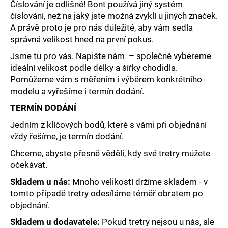
č
Číslování je odlišné! Bont používá jiný systém
u
číslování, než na jaký jste možná zvyklí u jiných značek.
j
A právě proto je pro nás důležité, aby vám sedla
e
správná velikost hned na první pokus.
m
Jsme tu pro vás. Napište nám – společně vybereme
e
ideální velikost podle délky a šířky chodidla.
Pomůžeme vám s měřením i výběrem konkrétního
PRECISION
modelu a vyřešíme i termín dodání.
FUEL
AND
TERMÍN DODÁNÍ
HYDRATION
-
Jedním z klíčových bodů, které s vámi při objednání
POCKETS1500
vždy řešíme, je termín dodání.
329
Chceme, abyste přesně věděli, kdy své tretry můžete
Kč
očekávat.
Skladem u nás:
Mnoho velikostí držíme skladem - v
tomto případě tretry odesíláme téměř obratem po
objednání.
Skladem u dodavatele:
Pokud tretry nejsou u nás, ale