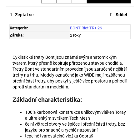
Zeptat se
Sdílet
Kategorie
:
BONT Riot TR+ 26
Záruka
:
2 roky
Cyklistické tretry Bont jsou známé svým anatomickým
tvarem, který přesně kopíruje přirozenou stavbu chodidla.
Tretry Bont ve standartním provedení jsou zaručeně nejširší
tretry na trhu. Modely označené jako WIDE mají rozšířenou
přední část tretry, aby poskytly ještě více prostoru a pohodlí
oproti standartním modelům.
Základní charakteristika:
100% karbonová konstrukce uhlíkovým vláken Toray
a ultralehkým svrškem Tech Mesh
čelní větrací otvory ve špičce i přední části tretry, bez
jazyku pro snadné a rychlé nazouvání
tepelně tvarovatelná vložka Cobra9