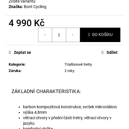
č
Zvolte variantu
u
Značka:
Bont Cycling
j
e
4 990 Kč
m
Měrná
e
DO KOŠÍKU
cena:
PRECISION
Zeptat se
Sdílet
FUEL
AND
HYDRATION
Kategorie
:
Triatlonové tretry
-
Záruka
:
2 roky
ORIGINAL
69
Kč
ZÁKLADNÍ CHARAKTERISTIKA:
karbon-kompozitová konstrukce, svršek mikrovlákno
výška 4,8mm
větrací otvory v přední části tretry, větrací otvory v
jazyku
komfortní vložka