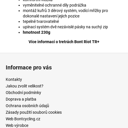
vyměnitelné ochranné díly podrážka
montáž kufrů 3 děrový systém, vodící mřížky pro
dokonalé nastavení jejich pozice
tepelně tvarovatelné
upínací systém dvě nezávislé pásky na suchý zip
hmotnost 230g
Více informací o tretrách Bont Riot TR+
Z
á
Informace pro vás
p
a
Kontakty
t
Jakou zvolit velikost?
í
Obchodní podmínky
Doprava a platba
Ochrana osobních údajů
Zásady použití souborů cookies
Web Bontcycling.cz
Web výrobce