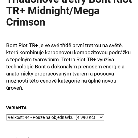
je
a
0,0
TR+ Midnight/Mega
z
j
Crimson
5
í
hvězdiček.
t
?
Bont Riot TR+ je ve své třídě první tretrou na světě,
která kombinuje karbonovou kompozitovou podrážku
s tepelným tvarováním. Tretra Riot TR+ využívá
technologie Bont s dokonalým přenosem energie a
HLEDAT
anatomicky propracovaným tvarem a posouvá
možnosti této cenové kategorie na úplně novou
úroveň.
D
o
VARIANTA
p
o
r
u