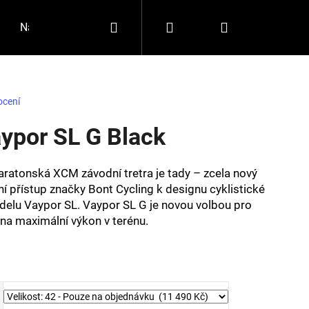
Hledat
Přihlášení
Nákupní
Napište nám
Jakou zvolit velikost?
Značky
košík
ocení
aypor SL G Black
aratonská XCM závodní tretra je tady – zcela nový
í přístup značky Bont Cycling k designu cyklistické
delu Vaypor SL. Vaypor SL G je novou volbou pro
na maximální výkon v terénu.
Následující