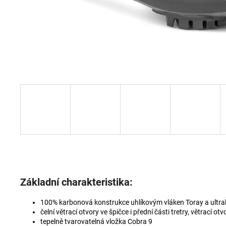
PRECISION FUEL AND HYDRATION -
ORIGINAL
69 Kč
Základní charakteristika:
100% karbonová konstrukce uhlíkovým vláken Toray a ult
čelní větrací otvory ve špičce i přední části tretry, větrací ot
tepelně tvarovatelná vložka Cobra 9