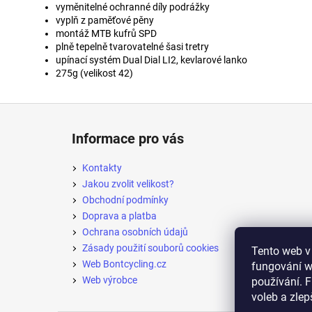
vyměnitelné ochranné díly podrážky
vyplň z paměťové pěny
montáž MTB kufrů SPD
plně tepelně tvarovatelné šasi tretry
upínací systém Dual Dial LI2, kevlarové lanko
275g (velikost 42)
Z
á
Informace pro vás
p
a
Kontakty
t
Jakou zvolit velikost?
í
Obchodní podmínky
Doprava a platba
Ochrana osobních údajů
Zásady použití souborů cookies
Tento web v 
Web Bontcycling.cz
fungování w
Web výrobce
používání. F
voleb a zle