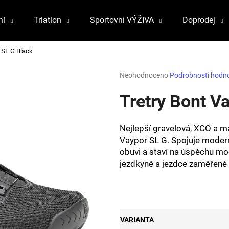
ní
Triatlon
Sportovní VÝŽIVA
Doprodej
 SL G Black
Co potřebujete najít?
Průměrné
Neohodnoceno
Podrobnosti hodn
hodnocení
produktu
Tretry Bont V
HLEDAT
je
0,0
z
Nejlepší gravelová, XCO a m
5
Doporučujeme
Vaypor SL G. Spojuje modern
hvězdiček.
obuvi a staví na úspěchu mo
jezdkyně a jezdce zaměřené 
VARIANTA