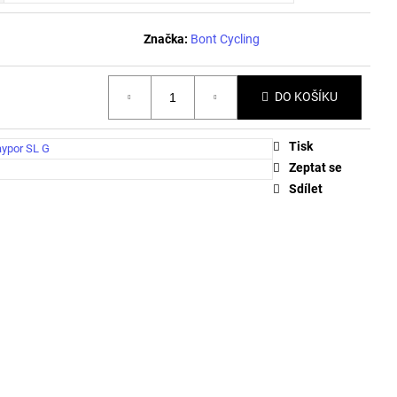
 AND HYDRATION -
Značka:
Bont Cycling
DO KOŠÍKU
Tisk
ypor SL G
Zeptat se
Sdílet