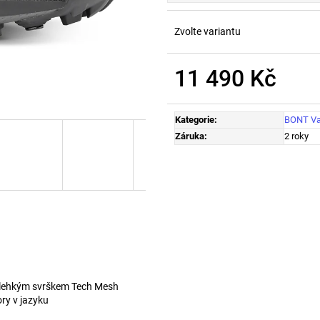
PRECISION FUEL AND HYDRATION -
PRECISION FUEL
TUBE1500
CAFFEINE
Zvolte variantu
259 Kč
79 Kč
11 490 Kč
Měrná
cena:
Kategorie
:
BONT Va
Záruka
:
2 roky
ralehkým svrškem Tech Mesh
vory v jazyku