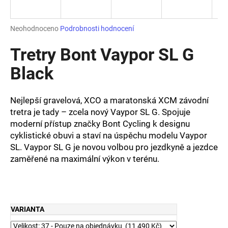
a
j
Průměrné
Neohodnoceno
Podrobnosti hodnocení
í
hodnocení
produktu
Tretry Bont Vaypor SL G
t
je
?
0,0
Black
z
5
hvězdiček.
Nejlepší gravelová, XCO a maratonská XCM závodní
tretra je tady – zcela nový Vaypor SL G. Spojuje
HLEDAT
moderní přístup značky Bont Cycling k designu
cyklistické obuvi a staví na úspěchu modelu Vaypor
SL. Vaypor SL G je novou volbou pro jezdkyně a jezdce
zaměřené na maximální výkon v terénu.
D
o
p
o
r
VARIANTA
u