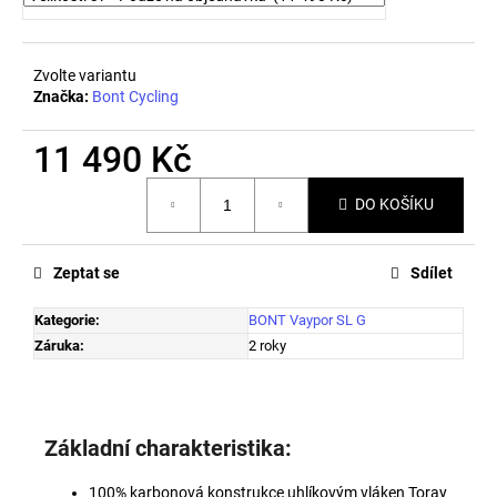
č
u
j
e
Zvolte variantu
Značka:
Bont Cycling
m
e
11 490 Kč
Měrná
PRECISION
DO KOŠÍKU
cena:
FUEL
AND
HYDRATION
-
Zeptat se
Sdílet
TUBE1000
259
Kategorie
:
BONT Vaypor SL G
Kč
Záruka
:
2 roky
Základní charakteristika:
100% karbonová konstrukce uhlíkovým vláken Toray