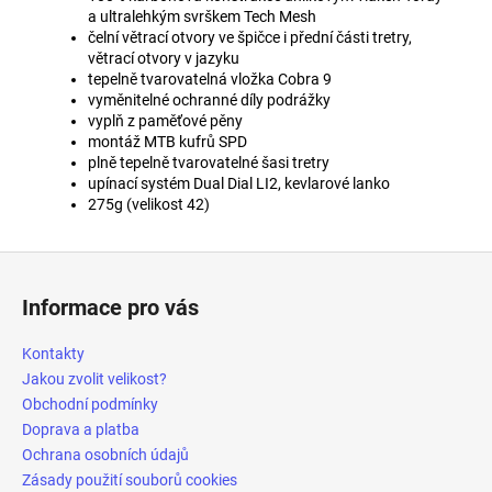
a ultralehkým svrškem Tech Mesh
čelní větrací otvory ve špičce i přední části tretry,
větrací otvory v jazyku
tepelně tvarovatelná vložka Cobra 9
vyměnitelné ochranné díly podrážky
vyplň z paměťové pěny
montáž MTB kufrů SPD
plně tepelně tvarovatelné šasi tretry
upínací systém Dual Dial LI2, kevlarové lanko
275g (velikost 42)
Z
á
Informace pro vás
p
a
Kontakty
t
Jakou zvolit velikost?
í
Obchodní podmínky
Doprava a platba
Ochrana osobních údajů
Zásady použití souborů cookies