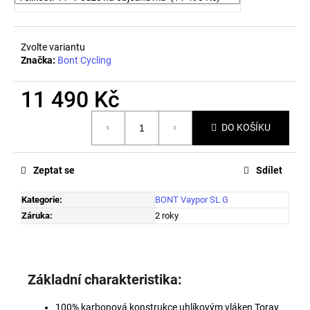
č
u
j
e
Zvolte variantu
Značka:
Bont Cycling
m
e
11 490 Kč
Měrná
PRECISION
DO KOŠÍKU
cena:
FUEL
AND
HYDRATION
-
Zeptat se
Sdílet
CHEWS
-
Kategorie
:
BONT Vaypor SL G
ORIGINÁL
Záruka
:
2 roky
59
Kč
Základní charakteristika:
100% karbonová konstrukce uhlíkovým vláken Toray