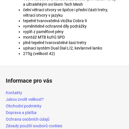
a ultralehkým svrškem Tech Mesh
čelní větrací otvory ve špičce i přední části tretry,
větrací otvory v jazyku
tepelně tvarovatelná vložka Cobra 9
vyměnitelné ochranné díly podrážky
vyplň z paměťové pěny
montáž MTB kufrů SPD
plně tepelně tvarovatelné šasi tretry
upínací systém Dual Dial LI2, kevlarové lanko
275g (velikost 42)
Z
á
Informace pro vás
p
a
Kontakty
t
Jakou zvolit velikost?
í
Obchodní podmínky
Doprava a platba
Ochrana osobních údajů
Zásady použití souborů cookies