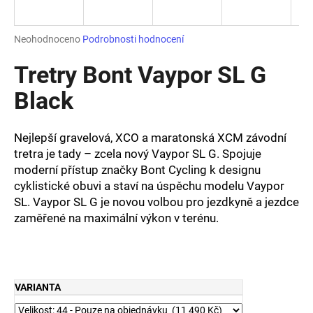
a
j
Průměrné
Neohodnoceno
Podrobnosti hodnocení
í
hodnocení
produktu
Tretry Bont Vaypor SL G
t
je
?
0,0
Black
z
5
hvězdiček.
Nejlepší gravelová, XCO a maratonská XCM závodní
tretra je tady – zcela nový Vaypor SL G. Spojuje
HLEDAT
moderní přístup značky Bont Cycling k designu
cyklistické obuvi a staví na úspěchu modelu Vaypor
SL. Vaypor SL G je novou volbou pro jezdkyně a jezdce
zaměřené na maximální výkon v terénu.
D
o
p
o
r
VARIANTA
u