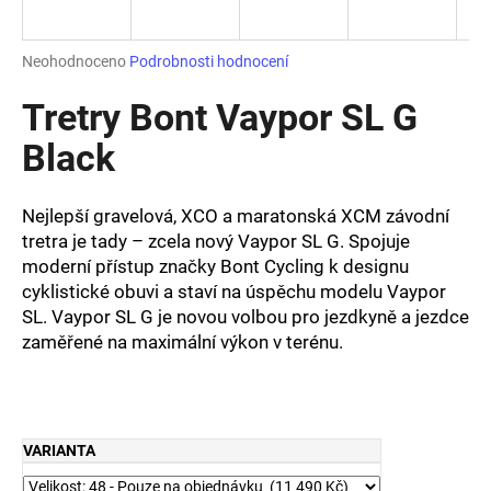
a
j
Průměrné
Neohodnoceno
Podrobnosti hodnocení
í
hodnocení
produktu
Tretry Bont Vaypor SL G
t
je
?
0,0
Black
z
5
hvězdiček.
Nejlepší gravelová, XCO a maratonská XCM závodní
tretra je tady – zcela nový Vaypor SL G. Spojuje
HLEDAT
moderní přístup značky Bont Cycling k designu
cyklistické obuvi a staví na úspěchu modelu Vaypor
SL. Vaypor SL G je novou volbou pro jezdkyně a jezdce
zaměřené na maximální výkon v terénu.
D
o
p
o
r
VARIANTA
u