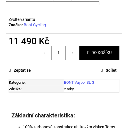
č
u
j
e
Zvolte variantu
Značka:
Bont Cycling
m
e
11 490 Kč
Měrná
PRECISION
DO KOŠÍKU
cena:
FUEL
AND
HYDRATION
-
Zeptat se
Sdílet
POCKETS1500
329
Kategorie
:
BONT Vaypor SL G
Kč
Záruka
:
2 roky
Základní charakteristika:
100% karbonová konstrukce uhlíkovým vláken Toray