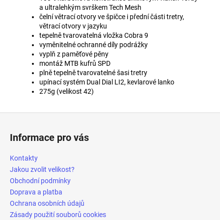
a ultralehkým svrškem Tech Mesh
čelní větrací otvory ve špičce i přední části tretry,
větrací otvory v jazyku
tepelně tvarovatelná vložka Cobra 9
vyměnitelné ochranné díly podrážky
vyplň z paměťové pěny
montáž MTB kufrů SPD
plně tepelně tvarovatelné šasi tretry
upínací systém Dual Dial LI2, kevlarové lanko
275g (velikost 42)
Z
á
Informace pro vás
p
a
Kontakty
t
Jakou zvolit velikost?
í
Obchodní podmínky
Doprava a platba
Ochrana osobních údajů
Zásady použití souborů cookies