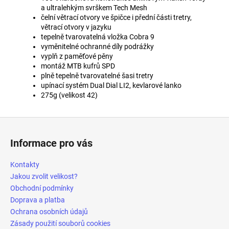
a ultralehkým svrškem Tech Mesh
čelní větrací otvory ve špičce i přední části tretry,
větrací otvory v jazyku
tepelně tvarovatelná vložka Cobra 9
vyměnitelné ochranné díly podrážky
vyplň z paměťové pěny
montáž MTB kufrů SPD
plně tepelně tvarovatelné šasi tretry
upínací systém Dual Dial LI2, kevlarové lanko
275g (velikost 42)
Z
á
Informace pro vás
p
a
Kontakty
t
Jakou zvolit velikost?
í
Obchodní podmínky
Doprava a platba
Ochrana osobních údajů
Zásady použití souborů cookies