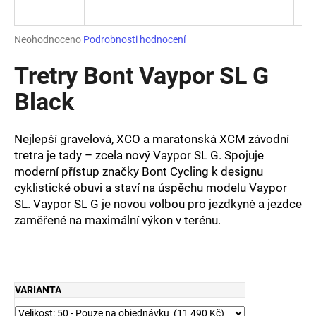
a
j
Průměrné
Neohodnoceno
Podrobnosti hodnocení
í
hodnocení
produktu
Tretry Bont Vaypor SL G
t
je
?
0,0
Black
z
5
hvězdiček.
Nejlepší gravelová, XCO a maratonská XCM závodní
tretra je tady – zcela nový Vaypor SL G. Spojuje
HLEDAT
moderní přístup značky Bont Cycling k designu
cyklistické obuvi a staví na úspěchu modelu Vaypor
SL. Vaypor SL G je novou volbou pro jezdkyně a jezdce
zaměřené na maximální výkon v terénu.
D
o
p
o
r
VARIANTA
u