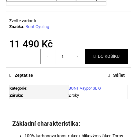
č
u
j
e
Zvolte variantu
Značka:
Bont Cycling
m
e
11 490 Kč
Měrná
PRECISION
DO KOŠÍKU
cena:
FUEL
AND
HYDRATION
-
Zeptat se
Sdílet
TUBE1500
259
Kategorie
:
BONT Vaypor SL G
Kč
Záruka
:
2 roky
Základní charakteristika:
100% karbonová konstrukce uhlíkovým vláken Toray